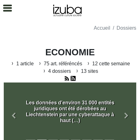
Accueil
Dossiers
ECONOMIE
1 article
75 art. référéncés
12 cette semaine
4 dossiers
13 sites
Les données d'environ 31 000 entités
juridiques ont été dérobées au
Liechtenstein par une cyberattaque à
Précédent
Suiva
haut (…)