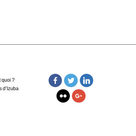
t quoi ?
s d’Izuba
Facebook
Twitter
Linkedin
Flickr
Googleplus