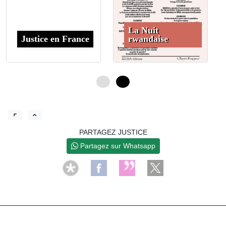
La Nuit
Justice en France
rwandaise
0
4
PARTAGEZ JUSTICE
Partagez sur Whatsapp