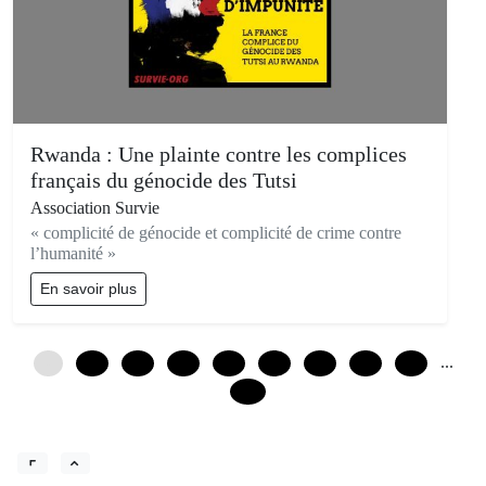
Rwanda : Une plainte contre les complices
français du génocide des Tutsi
Association Survie
« complicité de génocide et complicité de crime contre
l’humanité »
En savoir plus
...
0
12
24
36
48
60
72
84
96
168