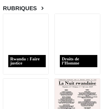
RUBRIQUES
Rwanda : Faire
Droits de
justice
l’Homme