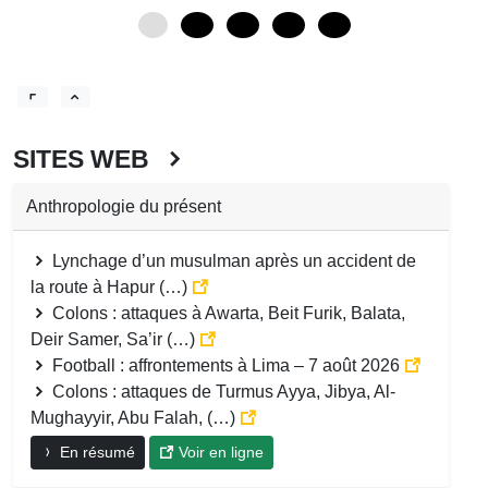
0
12
24
36
48
SITES WEB
Anthropologie du présent
Lynchage d’un musulman après un accident de
la route à Hapur (…)
Colons : attaques à Awarta, Beit Furik, Balata,
Deir Samer, Sa’ir (…)
Football : affrontements à Lima – 7 août 2026
Colons : attaques de Turmus Ayya, Jibya, Al-
Mughayyir, Abu Falah, (…)
En résumé
Voir en ligne