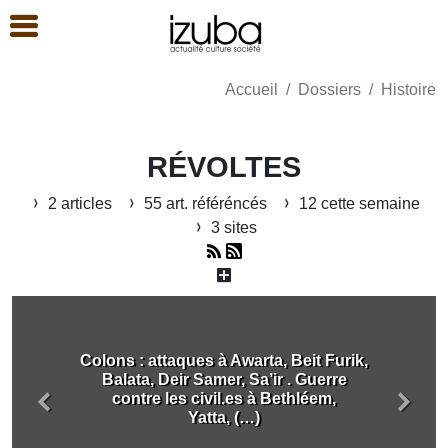
Accueil
Dossiers
Histoire
RÉVOLTES
2 articles
55 art. référéncés
12 cette semaine
3 sites
Colons : attaques à Awarta, Beit Furik,
Balata, Deir Samer, Sa’ir . Guerre
contre les civil.es à Bethléem,
Précédent
Suiva
Yatta, (…)