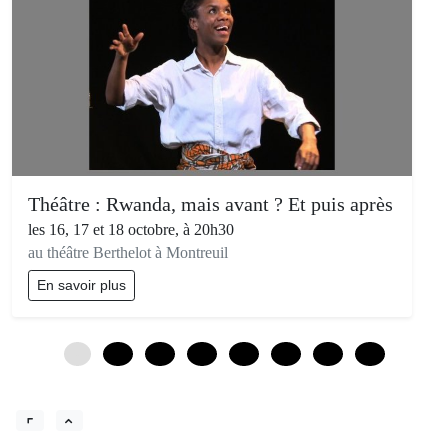
Théâtre : Rwanda, mais avant ? Et puis après
les 16, 17 et 18 octobre, à 20h30
au théâtre Berthelot à Montreuil
En savoir plus
0
12
24
36
48
60
72
84