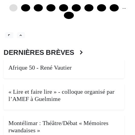
...
0
12
24
36
48
60
72
84
96
120
DERNIÈRES BRÈVES
Afrique 50 - René Vautier
« Lire et faire lire » - colloque organisé par
l’AMEF à Guelmime
Montélimar : Théâtre/Débat « Mémoires
rwandaises »