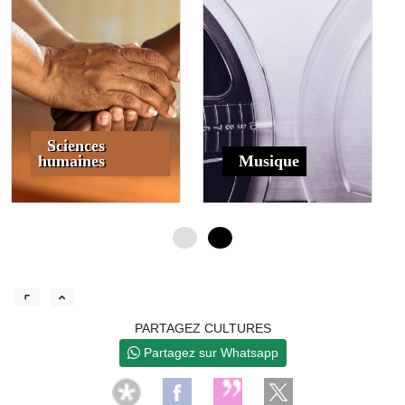
Sciences
humaines
Musique
0
4
PARTAGEZ CULTURES
Partagez sur Whatsapp