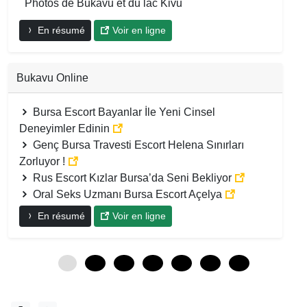
Photos de Bukavu et du lac Kivu
En résumé
Voir en ligne
Bukavu Online
Bursa Escort Bayanlar İle Yeni Cinsel
Deneyimler Edinin
Genç Bursa Travesti Escort Helena Sınırları
Zorluyor !
Rus Escort Kızlar Bursa’da Seni Bekliyor
Oral Seks Uzmanı Bursa Escort Açelya
En résumé
Voir en ligne
0
12
24
36
48
60
72