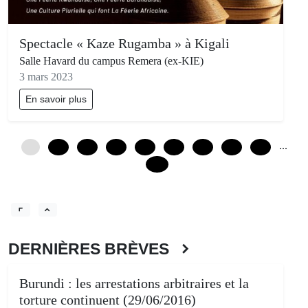
Spectacle « Kaze Rugamba » à Kigali
Salle Havard du campus Remera (ex-KIE)
3 mars 2023
En savoir plus
...
0
12
24
36
48
60
72
84
96
228
DERNIÈRES BRÈVES
Burundi : les arrestations arbitraires et la
torture continuent (29/06/2016)