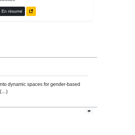
En résumé
s into dynamic spaces for gender-based
 (…)