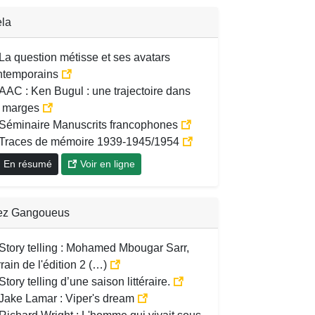
la
La question métisse et ses avatars
ntemporains
AAC : Ken Bugul : une trajectoire dans
s marges
Séminaire Manuscrits francophones
Traces de mémoire 1939-1945/1954
En résumé
Voir en ligne
ez Gangoueus
Story telling : Mohamed Mbougar Sarr,
rain de l'édition 2 (…)
Story telling d’une saison littéraire.
Jake Lamar : Viper's dream