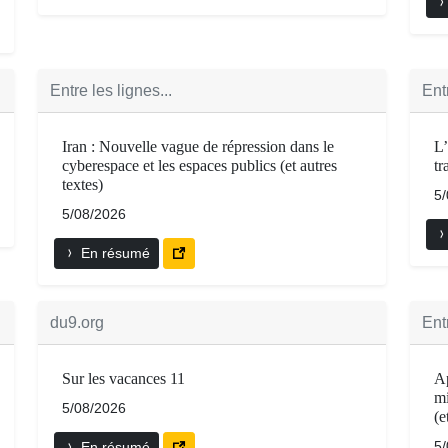
Entre les lignes...
Entr
Iran : Nouvelle vague de répression dans le
L’
cyberespace et les espaces publics (et autres
tr
textes)
5
5/08/2026
En résumé
du9.org
Entr
Sur les vacances 11
Ap
mi
5/08/2026
(e
5
En résumé