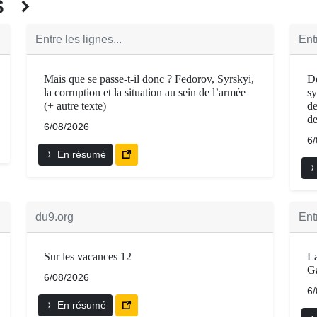
ÉS
Entre les lignes...
Entr
Mais que se passe-t-il donc ? Fedorov, Syrskyi,
Dé
la corruption et la situation au sein de l’armée
sy
(+ autre texte)
de
de
6/08/2026
6
En résumé
du9.org
Entr
Sur les vacances 12
La
Ga
6/08/2026
6
En résumé