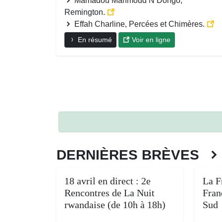
Mamadou Mahmoud N’Dongo,
Remington.
Effah Charline, Percées et Chimères.
En résumé
Voir en ligne
DERNIÈRES BRÈVES
18 avril en direct : 2e
La F
Rencontres de La Nuit
Fran
rwandaise (de 10h à 18h)
Sud