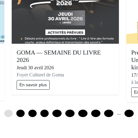
GOMA — SEMAINE DU LIVRE
Pr
2026
Um
ki
Jeudi 30 avril 2026
Foyer Culturel de Goma
17/
à l
En savoir plus
En
...
0
3
6
9
12
15
18
21
24
90