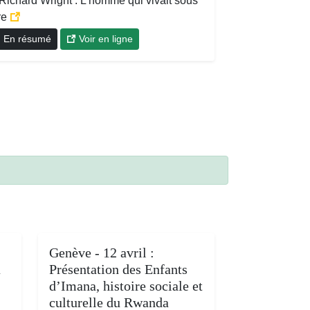
Richard Wright : L'homme qui vivait sous
re
En résumé
Voir en ligne
Genève - 12 avril :
a
Présentation des Enfants
d’Imana, histoire sociale et
culturelle du Rwanda