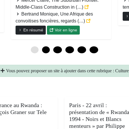
Mercer Claire, The Suburban Frontier.
Middle-Class Construction in (…)
ter
Bertrand Monique, Une Afrique des
convoitises foncières, regards (…)
En résumé
Voir en ligne
0
6
12
18
24
30
Vous pouvez proposer un site à ajouter dans cette rubrique : Culture
rance au Rwanda :
Paris - 22 avril :
çois Graner sur Tele
présentation de « Rwand
1994 - Noirs et Blancs
menteurs » par Philippe