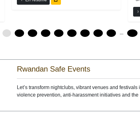
...
0
12
24
36
48
60
72
84
96
240
Rwandan Safe Events
Let’s transform nightclubs, vibrant venues and festival
violence prevention, anti-harassment initiatives and the