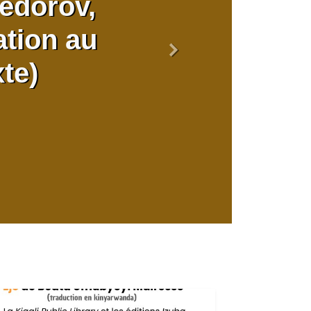
Fedorov,
ation au
Suivant
xte)