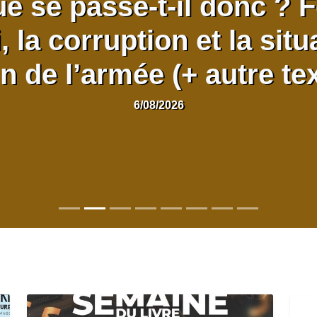
e se passe-t-il donc ? 
, la corruption et la situ
n de l’armée (+ autre te
6/08/2026