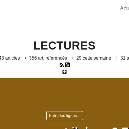
Act
LECTURES
3 articles
356 art. référéncés
29 cette semaine
31 s
Entre les lignes...