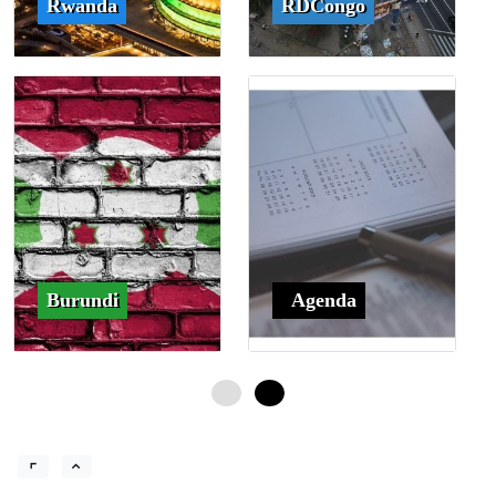
Rwanda
RDCongo
Burundi
Agenda
0
4