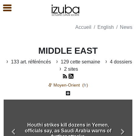
Accueil
English
News
MIDDLE EAST
133 art. référéncés
129 cette semaine
4 dossiers
2 sites
Moyen-Orient (
fr
)
Houthi strikes kill dozens in Yemen,
officials say, as Saudi Arabia warns of
Précédent
Suiva