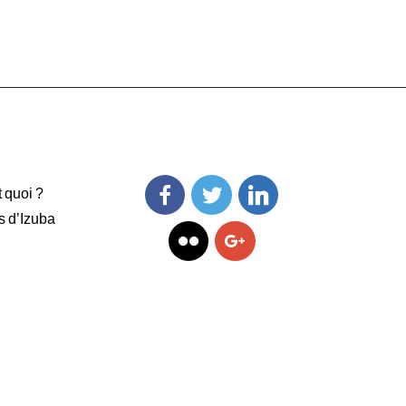
t quoi ?
s d’Izuba
Facebook
Twitter
Linkedin
Flickr
Googleplus