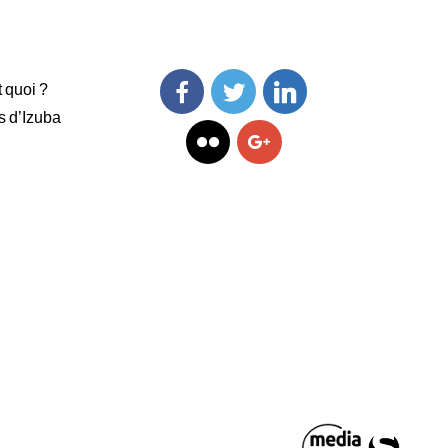
t quoi ?
s d’Izuba
Facebook
Twitter
Linkedin
Flickr
Googleplus